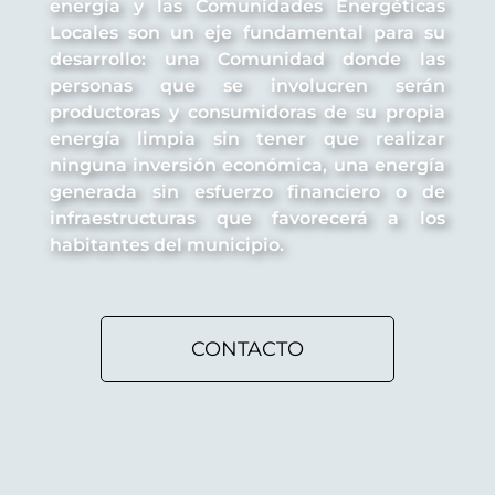
energía y las Comunidades Energéticas
Locales son un eje fundamental para su
desarrollo: una Comunidad donde las
personas que se involucren serán
productoras y consumidoras de su propia
energía limpia sin tener que realizar
ninguna inversión económica, una energía
generada sin esfuerzo financiero o de
infraestructuras que favorecerá a los
habitantes del municipio.
CONTACTO