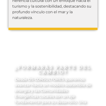
herencia cultural con un enfoque hacia el
turismo y la sostenibilidad, destacando su
profundo vínculo con el mar y la
naturaleza.
¿FORMARÁS PARTE DEL
CAMBIO?
Desde DS CONSULTORES queremos
avanzar hacia un modelo sostenible de
energía y las Comunidades
Energéticas Locales son un eje
fundamental para su desarrollo. Una