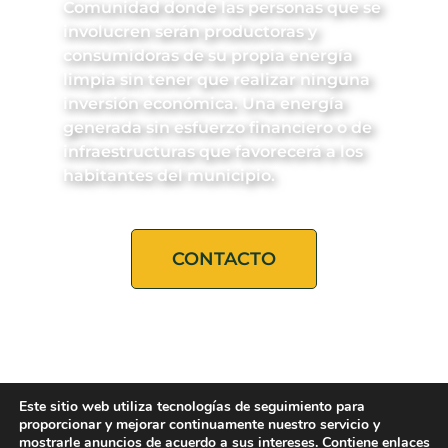
Comunidad donde las personas que se
involucren serán productoras y
consumidoras de su propia energía
limpia sin tener que realizar ninguna
inversión económica. Una energía
generada sin esfuerzo financiero o de
infraestructuras que favorecerá a los
habitantes del municipio.
CONTACTO
Este sitio web utiliza tecnologías de seguimiento para
proporcionar y mejorar continuamente nuestro servicio y
mostrarle anuncios de acuerdo a sus intereses. Contiene enlaces