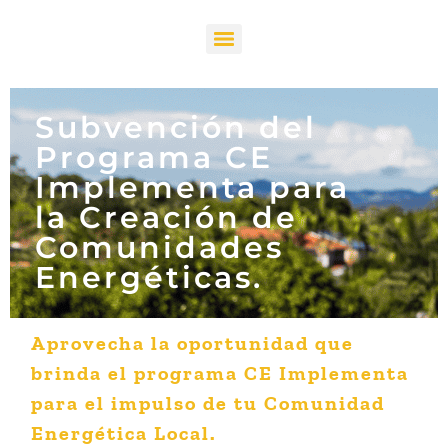
Subvención del
Programa CE
Implementa para
la Creación de
Comunidades
Energéticas.
Aprovecha la oportunidad que
brinda el programa CE Implementa
para el impulso de tu Comunidad
Energética Local.